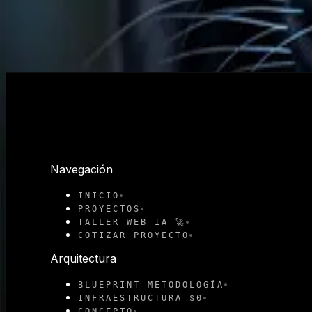
SYSTEM_CALL // 0x
29
Trilogía del Reino
Fin del flujo
Navegación
INICIO
PROYECTOS
TALLER WEB IA 🚀
COTIZAR PROYECTO
Arquitectura
BLUEPRINT METODOLOGÍA
INFRAESTRUCTURA $0
CONCEPTO