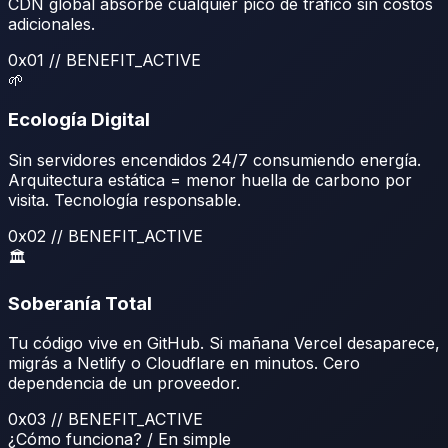
CDN global absorbe cualquier pico de tráfico sin costos
adicionales.
0x
01
// BENEFIT_ACTIVE
🌱
Ecología Digital
Sin servidores encendidos 24/7 consumiendo energía.
Arquitectura estática = menor huella de carbono por
visita. Tecnología responsable.
0x
02
// BENEFIT_ACTIVE
🏛️
Soberanía Total
Tu código vive en GitHub. Si mañana Vercel desaparece,
migrás a Netlify o Cloudflare en minutos. Cero
dependencia de un proveedor.
0x
03
// BENEFIT_ACTIVE
¿Cómo funciona? / En simple