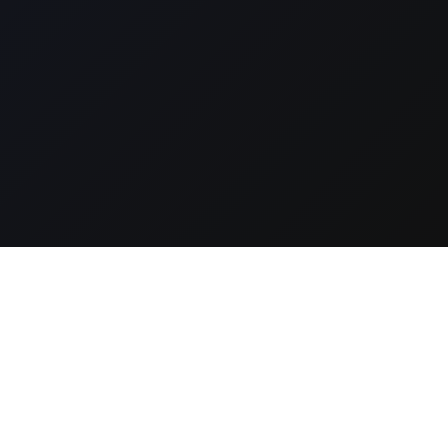
Cotizar
Desarrollo Web
Selecciona las variables técnicas y funcionales para
obtener una estimación en tiempo real. Los ecosistemas
web son modulares, paga solo por la arquitectura que